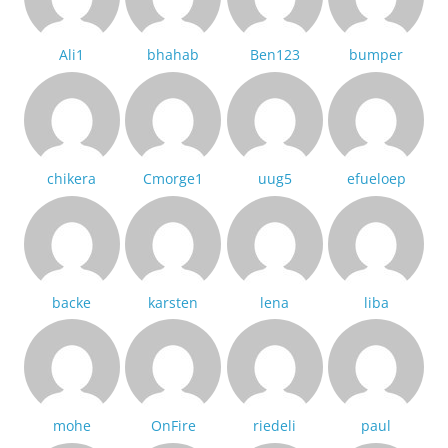
Ali1
bhahab
Ben123
bumper
chikera
Cmorge1
uug5
efueloep
backe
karsten
lena
liba
mohe
OnFire
riedeli
paul