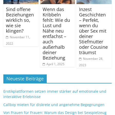
Sind offene
Wenn das
Inzest
Beziehungen
Kribbeln
Geschichten
wirklich so,
fehlt: Wie du
– Perfekt,
wie sie
Lust und
wenn du
klingen?
Nähe neu
über Sex mit
entfachst –
deiner
November 11,
auch
Stiefmutter
2022
außerhalb
oder Cousine
deiner
träumst
Beziehung
November 28,
April 1, 2025
2023
Neueste Beiträge
Erotikplattformen setzen immer stärker auf emotionale und
interaktive Erlebnisse
Callboy mieten für diskrete und angenehme Begegnungen
Von Frauen für Frauen: Warum das Design bei Sexspielzeug