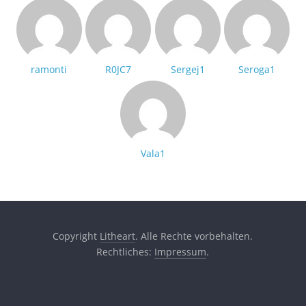
ramonti
R0JC7
Sergej1
Seroga1
Vala1
Copyright
Litheart
. Alle Rechte vorbehalten.
Rechtliches:
Impressum
.